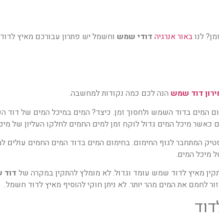
מן? לנו
באור אנרגיה
דודי שמש
וחשמל יש פתרון עבורכם
מאיץ לדוד.
רון דוד שמש
הנה לכם כמה נקודות למחשבה.
ום המים בדוד השמש ולחסוך זמן. כיצד? המים במיכל המים של דוד 
 כאשר מיכל המים גדול לוקח זמן למים החמים לחלקו העליון של מיכ
סטיק המתחבר לגוף החימום. בחימום המים בדוד המים החמים עולים ל
ל מיכל המים.
קין
מאיץ לדוד
שמש עומד וגדול. לא מומלץ להתקין במקרה של
דוד 
ור לחמם את המים מהר יותר. לא ניתן חוקי להוסיף מאיץ לדוד חשמל.
דוד