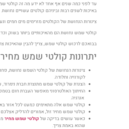
עד לפני כמה שנים אף אחד לא ידע מה זה קולטי שמש
באיכות לשנים רבות וביניהם קולטים עשויים נחושת.
צינורות הנחושת של הקולטים מזרימים מים חמים ונע
קולטי שמש נחושת הם מהאיכותיים ביותר בשוק וכדאי
בבואכם לרכוש קולטי שמש, צריך להבין שהאיכות צרי
יתרונות קולטי שמש מחיר 
צינורות הנחושת של קולטי השמש נחושת, פחות
לקורוזיה וחלודה.
הצנרת של קולטי שמש מתוצרת חברת נימרוד, ע
החיתוך האולטרסוני מאפשר העברת חום בטמפרטו
אנרגיה.
קולטי שמש אלה מתאימים כמעט לכל אזור בארץ,
קולטי שמש מחיר זול, אמורים להדליק אצלכם נ
כאשר עושים בדיקה של
קולטי שמש מחיר
מו
שהוא באמת צריך.