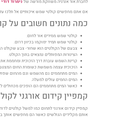
לחברת אור אנרגיה משווקת מורשה של
נימרוד דודי
אם אתם מחפשים קולטי שמש איכותיים אל תלכו על הצ
כמה נתונים חשובים על ק
קולטי שמש ממירים אור לחום.
קולטי שמש תמיד ימוקמו בכיוון דרום.
צבעם של הקולטים הוא שחור- צבע שקולט הר
הצינורות המפותלים נמצאים בתוך הקולט.
קרינת השמש עוברת דרך הזכוכית ומחממת את ה
הזכוכית עצמה משמשת כשומרת החום המצטבר 
המים מתחממים גם מהשמש וגם מהחום שפול
המים החמים עולים למעלה.
כאשר המים מתחממים הם הופכים מכחולים לא
קמפיין קידום אורגני לקו
קמפיין קידום אורגני לתחום כמו למשל קולטים לדוד
אותם מקלידים הגולשים כאשר הם מחפשים אותך בגו