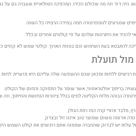
. היה דוד וזה מה שכולם הכירו. המהפכה הסולארית שעברה גם על גגו
ימים שמגיעים לטמפרטורה חמה במידה הרצויה כל השנה.
 להכיר את היתרונות שלהם על פי קולטים אחרים ובכלל.
כה להתבטא בעת השימוש וגם בטווח הארוך. קולטי שמש לא קונים כל 
מול תועלת
 רגישים ללחות ומכאן שגם ההשפעה שלה עליהם היא מזערית. לחות ע
שויה בריתוך אולטראסוני, אשר שומר על התפוקה והחום של הקולט.
רה גבוהה מלוח הקליטה למים בגלל צינורות הנחושת והחיתוך, וזה שומ
 מלבד אזורי קרה כמו רמת הגולן.
ורה אדומה משום שמוצר טוב איננו זול ובצדק.
ל עלות יש לבדוק שהחברה שממנה אתם רוכשים את קולט השמש הינה 