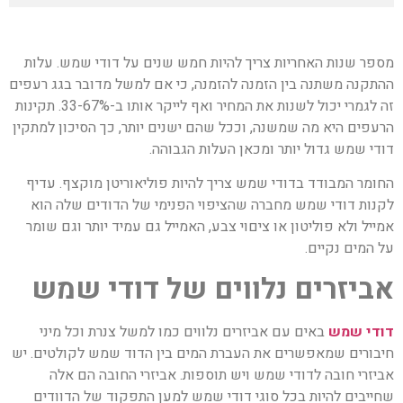
מספר שנות האחריות צריך להיות חמש שנים על דודי שמש. עלות
ההתקנה משתנה בין הזמנה להזמנה, כי אם למשל מדובר בגג רעפים
זה לגמרי יכול לשנות את המחיר ואף לייקר אותו ב-33-67%. תקינות
הרעפים היא מה שמשנה, וככל שהם ישנים יותר, כך הסיכון למתקין
דודי שמש גדול יותר ומכאן העלות הגבוהה.
החומר המבודד בדודי שמש צריך להיות פוליאוריטן מוקצף. עדיף
לקנות דודי שמש מחברה שהציפוי הפנימי של הדודים שלה הוא
אמייל ולא פוליטון או ציםוי צבע, האמייל גם עמיד יותר וגם שומר
על המים נקיים.
אביזרים נלווים של דודי שמש
דודי שמש
באים עם אביזרים נלווים כמו למשל צנרת וכל מיני
חיבורים שמאפשרים את העברת המים בין הדוד שמש לקולטים. יש
אביזרי חובה לדודי שמש ויש תוספות. אביזרי החובה הם אלה
שחייבים להיות בכל סוגי דודי שמש למען התפקוד של הדוודים