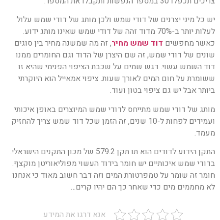
צריכים תכפלו 30 במספר הנפשות ותקבלו את המספר.
יש כל מיני יצרנים של דודי שמש ולכן מותג של דודי שמש עלול
לעלות יותר ב-70% מדוד זהה של דודי שמש שאינו מותג ידוע.
כאשר מחפשים
דוד שמש מחיר
, זה מה שמשנה מחיר בין סוגים
שונים של דודי שמש, זה שם היצרן של הדוד וגם החומרים ממנו
דוד השמש עשוי. דגש שמים על שכבת הציפוי הפנימי שהיא זו
ששומרת על חום המים לאורך שעות. ציפוי אמאייל הוא היוקרתי
ביותר אבל יש גם ציפוי בטון ועוד.
מותג של דודי שמש מתייחס לדודי שמש המיוצרים באופן איכותי
ועמידים לפחות ל-10 שנים, זה הזמן שכל דוד שמש צריך להחזיק
מעמד.
התקן הידוע לדודים הוא תו תקן 579.2 של מכון התקנים הישראלי.
בדודי שמש איכותיים יש חומר בידוד העשוי מפוליאוריטן מוקצף.
חומר זה שומר על טמפרטורת המים וזה דבר חשוב מאוד כי אנחנו
לא מחממים מים כדי שאחר כך הם יהיו קרים…
אנא דרגו את המידע