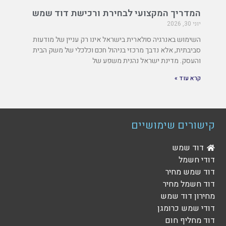
המדריך המקצועי לבחירת ורכישת דוד שמש
יוני 30, 2026
השימוש באנרגיה סולארית בישראל אינו רק עניין של מודעות
סביבתית, אלא נדבך מרכזי בניהול חכם וכלכלי של משק הבית
והעסק. מדינת ישראל נהנית משפע של
קרא עוד »
קישורים שימושיים
דוד שמש
דודי חשמל
דוד שמש מחיר
דוד חשמל מחיר
מחירון דוד שמש
דודי שמש כרומגן
דוד מחליף חום