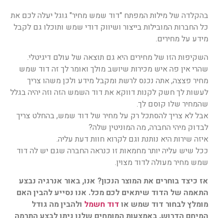
בהקלדה של מילות המפתח "דוד שמש מחיר" גוגל יעלה לכם את
כל החברות המובילות בייצור ושיווק דודי שמש ותוכלו גם לקבל
מידע על מחירים.
השקיפות הזו של מחירים היא גם תוצאה של עולם דיגיטלי.
שהרי אין פה איש מכירות שיושב מולך ואומר לך זה דוד שמש
מחיר פצצה, אתה נכנס לרשת ומקבל מידע ולכן משהו צריך
לעשות לך חשק לקנות דווקא את דוד השמש הזה וזה יהיה בגלל
שהמחיר שלו קוסם לך.
אבל לא צריך להסתכל רק על מחיר של דוד שמש, בהחלט צריך
לבדוק מיהי החברה, מה המוניטין שלה?
איזה שירות היא נותנת וגם לקרוא חוות דעת עליה.
ככל שיש עליה יותר מחמאות זו כנראה החברה שגם יש לה דוד
שמש מחיר מעולה לדוד מצוין.
אז כיצד בוחרים את המוצר הנכון? אנו, באור אנרגיה נבצע
התאמה של הדוד שיתאים לכם מכל. אנו נסייע להבין האם
מומלץ לבחור דוד שמש או
דוד חשמל
ולהבין מה גודל
המיחם הדרוש. באמצעות המומחים שלנו ניתן לבצע התרמה