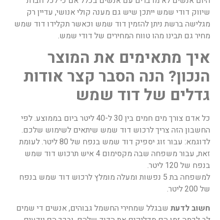
היום אנשים לא מדברים עם אנשים בכלל אם כי לכל חברת
שיווק דודי שמש ייתכן שיש גם מענה קולי אנושי, עדיין רק
מגלישה ברשת ניתן להזמין דוד שמש וכאשר תקלידו דוד שמש
מחיר גם תבינו מהו טווח המחירים של דודי שמש.
איך מתאימים את המוצר
הנכון? הנה הסבר קצר אודות
גדלים של דוד שמש
כל אדם צורך מים חמים בין 30 ל-40 ליטר ביום בממוצע. לפי
החשבון הזה צריך לרכוש דוד שמש שיתאים לשימוש שלכם.
לדוגמא: עבור זוג יספיק דוד שמש בנפח של 80 ליטר. לעומת
זאת, עבור משפחה שבה מקסימום 4 איש תרכוש דוד שמש
בנפח של 120 ליטר.
למשפחה בת 5 נפשות ומעלה מומלץ לרכוש דוד שמש בנפח
של 200 ליטר.
חשוב לדעת
שבגלל שמחירי החשמל גבוהים, אנשים די שמים
לב לכמה זמן הם מדליקים את הדוד שלהם, ובכך הם יודעים