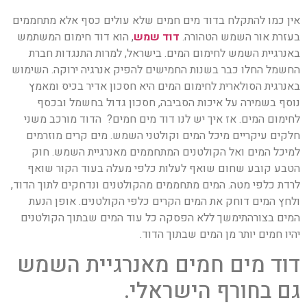
אין כמו להתקלח בדוד מים חמים שלא עולים כסף אלא מתחממים
בעזרת אור השמש הטהורה.
דוד שמש
, הוא דוד חימום המשתמש
באנרגיית השמש לחימום המים. בישראל, למרות התנגדות חברת
החשמל החלו כבר בשנות החמישים להפיק אנרגיה ירוקה. השימוש
באנרגית הסולארית לחימום המים היא חסכון אדיר בכיס ומאמץ
נוסף בשמירה על איכות הסביבה, חסכון גדול בחשמל ובכסף
לחימום המים. אז איך יש לנו דוד מים חמים? הדוד מורכב משני
חלקים עיקריים מיכל המים וקולטני השמש. מים קרים מוזרמים
למיכל המים ואל הקולטנים המתחממים מאנרגיית השמש. חוק
הטבע קובע שחום שואף לעלות כלפי מעלה בעוד הקור שואף
לרדת כלפי מטה. המים מתחממים מהקולטנים ונדחקים לתוך הדוד,
ולחץ המים דוחק את המים הקרים כלפי הקולטנים. אופן הנעת
המים בצורהתימשך ללא הפסקה כל עוד המים שבתוך הקולטנים
יהיו חמים יותר מן המים שבתוך הדוד.
דוד מים חמים מאנרגיית השמש
גם בחורף הישראלי.