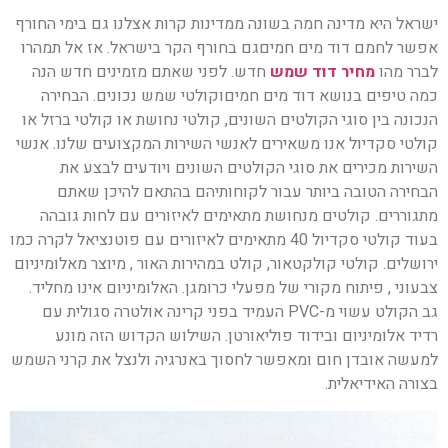
ישראל היא מדינה חמה בשונה ממדינות קרות אצלנו גם בימי החורף
אפשר לחמם דוד מים חמיםגם בחורף הקר בישראל. אז אל תמהרו
לברר מהו
מחיר דוד שמש
חדש. לפני שאתם מזמינים חדש הנה
כמה טיפים בנושא דוד מים חמיםוקולטי שמש נכונים. הבחירה
הנכונה בין סוגי הקולטים השונים, קולטי נחושת או קולטי ברזל או
קולטי סקדיול אנו משאירים לאנשי השירות המקצועים שלנו. אנשי
השירות מכירים את סוגי הקולטים השונים ויודעים לבצע את
הבחירה הטובה ביותר עבור לקוחותיהם בהתאם להיכן שאתם
מתגוררים. קולטים מנחושת מתאימים לאיזורים עם לחות גובהה
בעוד קולטי סקדיול 40 מתאימים לאיזורים עם פוטנציאל לקרה כמו
ירושלים. קולטי קולקטאור, קולט במהירות האור , מיוצר מאלומיניום
צבעוני , פיתוח מקורי של מפעלי כרומגן. האלומיניום אינו מחליד.
גב הקולט עשוי מ-PVC העמיד בפני קרינה אולטרה סגולית עם
רדיד אלומיניום ובידוד פוליאורטן. השילוש הקדוש הזה מונע
למעשה אובדן חום ומאפשר לחסוך באנרגיה ולנצל את קרני השמש
בצורה האידיאלית.