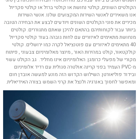
השמש הטובים ביותר עבורכם. מה הכוונה? הבחירה הנכונה בין סוגי
הקולטים השונים, קולטי נחושת או קולטי ברזל או קולטי סקדיול
אנו משאירים לאנשי השירות המקצועים שלנו. אנשי השירות
מכירים את סוגי הקולטים השונים ויודעים לבצע את הבחירה הטובה
ביותר עבור לקוחותיהם בהתאם להיכן שאתם מתגוררים. קולטים
מנחושת מתאימים לאיזורים עם לחות גובהה בעוד קולטי סקדיול
40 מתאימים לאיזורים עם פוטנציאל לקרה כמו ירושלים. קולטי
קולקטאור, קולט במהירות האור , מיוצר מאלומיניום צבעוני , פיתוח
מקורי של מפעלי כרומגן. האלומיניום אינו מחליד. גב הקולט עשוי
מ-PVC העמיד בפני קרינה אולטרה סגולית עם רדיד אלומיניום
ובידוד פוליאורטן. השילוש הקדוש הזה מונע למעשה אובדן חום
ומאפשר לחסוך באנרגיה ולנצל את קרני השמש בצורה האידיאלית.